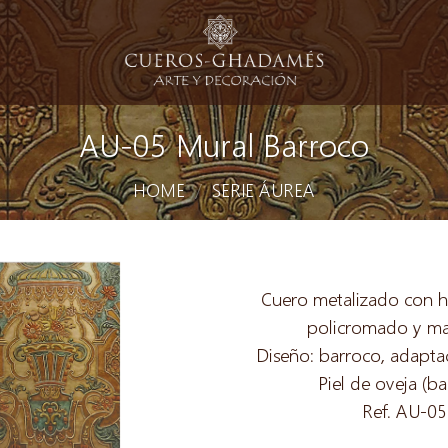
AU-05 Mural Barroco
HOME
/
SERIE ÁUREA
Cuero metalizado con h
policromado y m
Diseño: barroco, adaptac
Piel de oveja (b
Ref. AU-05