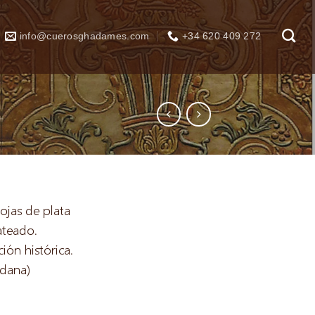
info@cuerosghadames.com
+34 620 409 272
ojas de plata
ateado.
ión histórica.
adana)