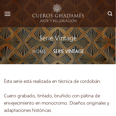
Skip
to
content
Serie Vintage
HOME
/
SERIE VINTAGE
Ésta serie está realizada en técnica de cordobán.
Cuero grabado, tintado, bruñido con pátina de
envejecimiento en monocromo. Diseños originales y
adaptaciones históricas.