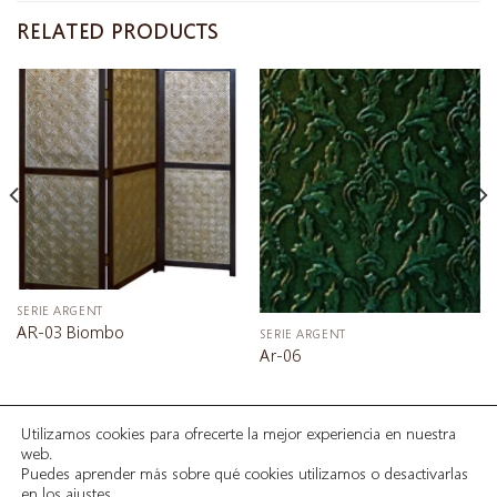
RELATED PRODUCTS
SERIE ARGENT
AR-03 Biombo
SERIE ARGENT
Ar-06
Utilizamos cookies para ofrecerte la mejor experiencia en nuestra
INICIO
SOBRE NOSOTROS
SERIES
PROYECTOS
web.
GALERÍA
CORDOBANES
GUADAMECIES
CONTACTAR
Puedes aprender más sobre qué cookies utilizamos o desactivarlas
AVISO LEGAL
en los
ajustes
.