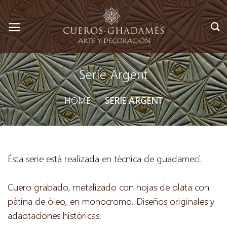
Skip
to
content
Serie Argent
HOME
/
SERIE ARGENT
Ésta serie está realizada en técnica de guadamecí.
Cuero grabado, metalizado con hojas de plata con
pátina de óleo, en monocromo. Diseños originales y
adaptaciones históricas.